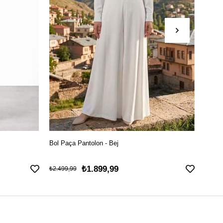
Bol Paça Pantolon - Bej
File D
₺1.899,99
₺2.499,99
₺3.699