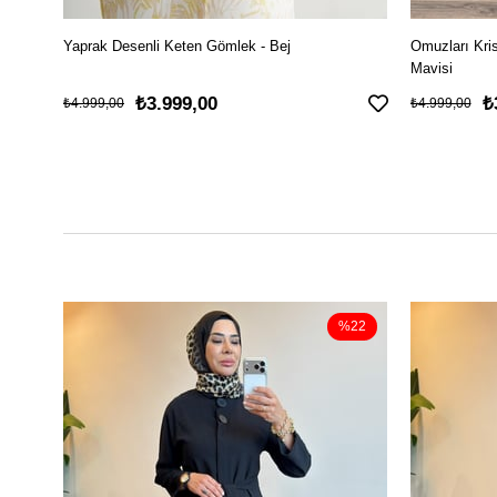
Yaprak Desenli Keten Gömlek - Bej
Omuzları Kri
Mavisi
₺3.999,00
₺
₺4.999,00
₺4.999,00
%22