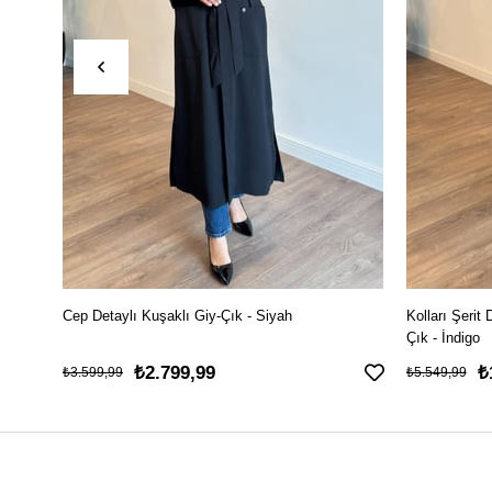
Cep Detaylı Kuşaklı Giy-Çık - Siyah
Kolları Şerit 
Çık - İndigo
₺2.799,99
₺
₺3.599,99
₺5.549,99