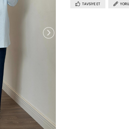
TAVSIYE ET
YORU
›