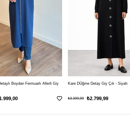
Detaylı Boydan Fermuarlı Allerli Giy
Kare DÜğme Detay Giy Çık - Siyah
1.999,00
₺2.799,99
₺3.399,99