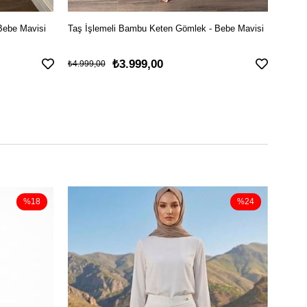
 Bebe Mavisi
Taş İşlemeli Bambu Keten Gömlek - Bebe Mavisi
Düşük
₺3.999,00
₺4.999,00
₺2.399
%18
%24