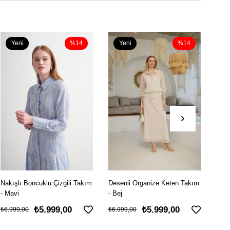
Yeni
%14
Yeni
%15
Y
Ürün
Ürün
Ü
Desenli Organize Keten Takım
Fransız Dantelli İpek Cupra
Yaka
- Bej
Elbise - Ekru
Göm
₺5.999,00
₺5.499,00
₺6.999,00
₺6.499,00
₺6.4