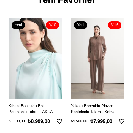
Yeni
%16
Yeni
%14
Ürün
Ürün
Yakası Boncuklu Plazzo
Nakışlı Boncuklu Çizgili Takım
Pantolonlu Takım - Kahve
- Mavi
₺7.999,00
₺5.999,00
₺9.500,00
₺6.999,00