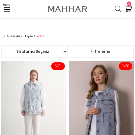
0
MENU
Anasayfa
Giyim
Yelek
Sıralama
Filtreleme
%9
%20