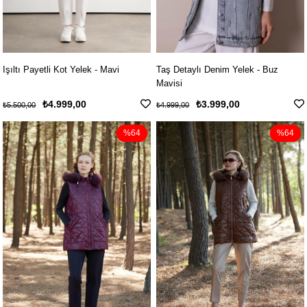
Işıltı Payetli Kot Yelek - Mavi
Taş Detaylı Denim Yelek - Buz
Mavisi
₺4.999,00
₺3.999,00
₺5.500,00
₺4.999,00
%64
%64