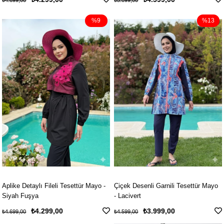
₺4.699,00
₺5.099,00
%9
%13
Aplike Detaylı Fileli Tesettür Mayo -
Çiçek Desenli Garnili Tesettür Mayo
Siyah Fuşya
- Lacivert
₺4.299,00
₺3.999,00
₺4.699,00
₺4.599,00