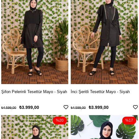
Şifon Pelerinli Tesettür Mayo - Siyah
İnci Şeritli Tesettür Mayo - Siyah
₺3.999,00
₺3.999,00
₺4.599,00
₺4.599,00
%20
%17