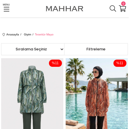
0
MENU
Anasayfa
Giyim
Tesettür Mayo
Sıralama
Filtreleme
%11
%11