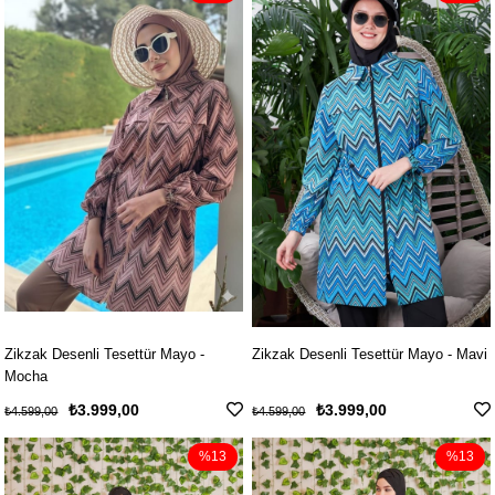
Zikzak Desenli Tesettür Mayo -
Zikzak Desenli Tesettür Mayo - Mavi
Mocha
₺3.999,00
₺3.999,00
₺4.599,00
₺4.599,00
%13
%13