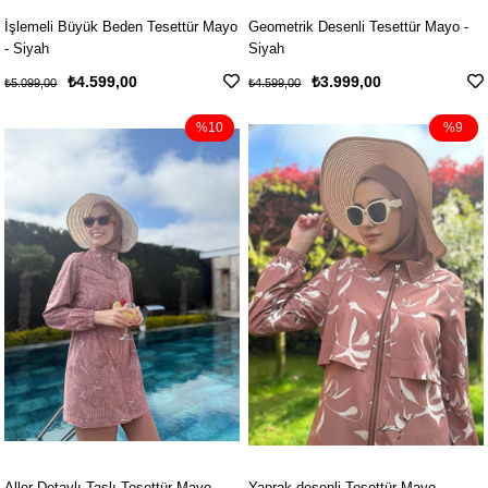
İşlemeli Büyük Beden Tesettür Mayo
Geometrik Desenli Tesettür Mayo -
- Siyah
Siyah
₺4.599,00
₺3.999,00
₺5.099,00
₺4.599,00
%10
%9
Aller Detaylı Taşlı Tesettür Mayo -
Yaprak desenli Tesettür Mayo -