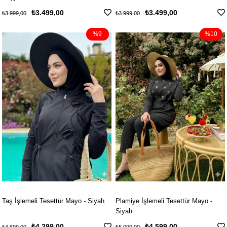
₺3.499,00
₺3.499,00
₺3.999,00
₺3.999,00
%9
%10
Taş İşlemeli Tesettür Mayo - Siyah
Plamiye İşlemeli Tesettür Mayo -
Siyah
₺4.299,00
₺4.599,00