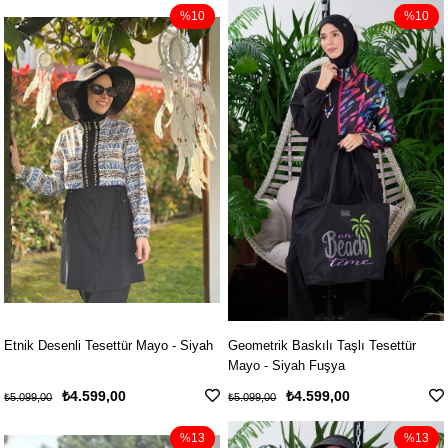
%10
%10
Etnik Desenli Tesettür Mayo - Siyah
Geometrik Baskılı Taşlı Tesettür
Mayo - Siyah Fuşya
₺4.599,00
₺4.599,00
₺5.099,00
₺5.099,00
%13
%13