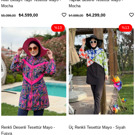
Mocha
Mocha
₺4.599,00
₺4.299,00
₺5.099,00
₺4.699,00
%13
%13
Renkli Desenli Tesettür Mayo -
Üç Renkli Tesettür Mayo - Siyah
Fuşya