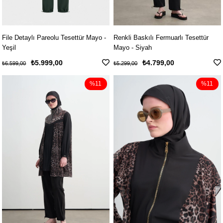
File Detaylı Pareolu Tesettür Mayo -
Renkli Baskılı Fermuarlı Tesettür
Yeşil
Mayo - Siyah
₺5.999,00
₺4.799,00
₺6.599,00
₺5.299,00
%11
%11