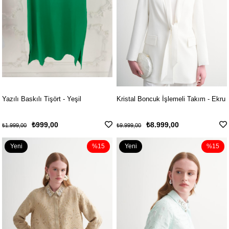
Yazılı Baskılı Tişört - Yeşil
Kristal Boncuk İşlemeli Takım - Ekru
₺999,00
₺8.999,00
₺1.999,00
₺9.999,00
Yeni
%15
Yeni
%15
Ürün
Ürün