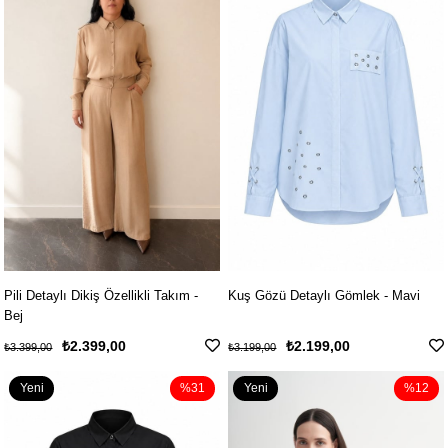
Pili Detaylı Dikiş Özellikli Takım -
Kuş Gözü Detaylı Gömlek - Mavi
Bej
₺2.399,00
₺2.199,00
₺3.399,00
₺3.199,00
Yeni
%31
Yeni
%12
Ürün
Ürün