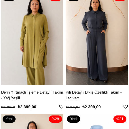
Ürün
Ürün
Derin Yırtmaçlı İşleme Detaylı Takım
Pili Detaylı Dikiş Özellikli Takım -
- Yağ Yeşili
Lacivert
₺2.399,00
₺2.399,00
₺3.399,00
₺3.399,00
Yeni
%29
Yeni
%31
Ürün
Ürün