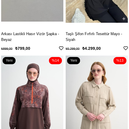
Arkası Lastikli Hasır Vizör Şapka -
Taşlı Şifon Fırfırlı Tesettür Mayo -
Beyaz
Siyah
₺799,00
₺4.299,00
₺899,00
₺5.299,00
Yeni
%14
Yeni
%13
Ürün
Ürün