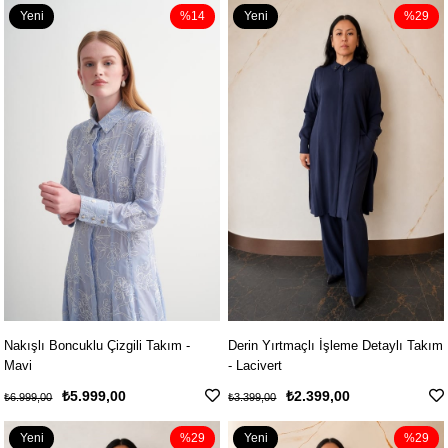
Yeni
%14
Yeni
%29
Ürün
Ürün
Nakışlı Boncuklu Çizgili Takım -
Derin Yırtmaçlı İşleme Detaylı Takım
Mavi
- Lacivert
₺5.999,00
₺2.399,00
₺6.999,00
₺3.399,00
Yeni
%29
Yeni
%29