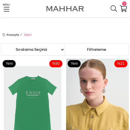
0
MENU
Anasayfa
Giyim
Sıralama
Filtreleme
Yeni
%50
Yeni
%21
Ürün
Ürün