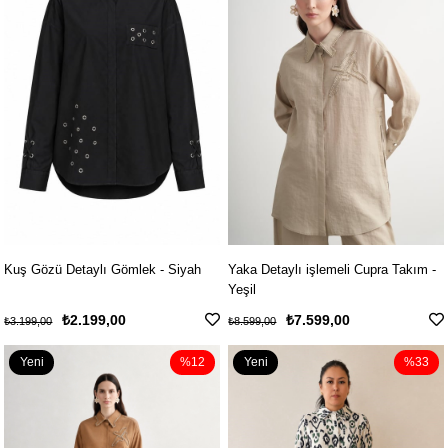
Kuş Gözü Detaylı Gömlek - Siyah
Yaka Detaylı işlemeli Cupra Takım -
Yeşil
₺2.199,00
₺7.599,00
₺3.199,00
₺8.599,00
Yeni
%12
Yeni
%33
Ürün
Ürün