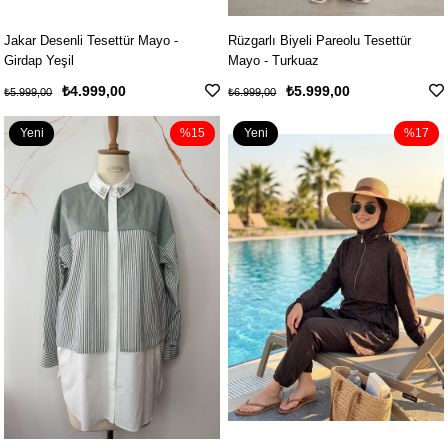
Jakar Desenli Tesettür Mayo -
Rüzgarlı Biyeli Pareolu Tesettür
Girdap Yeşil
Mayo - Turkuaz
₺4.999,00
₺5.999,00
₺5.999,00
₺6.999,00
Yeni
%15
Yeni
%17
Ürün
Ürün