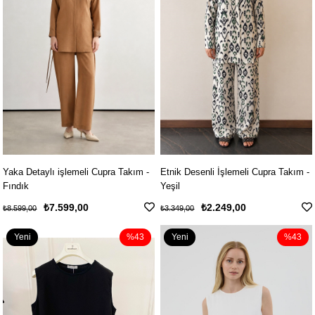
Yaka Detaylı işlemeli Cupra Takım -
Etnik Desenli İşlemeli Cupra Takım -
Fındık
Yeşil
₺7.599,00
₺2.249,00
₺8.599,00
₺3.349,00
Yeni
%43
Yeni
%43
Ürün
Ürün