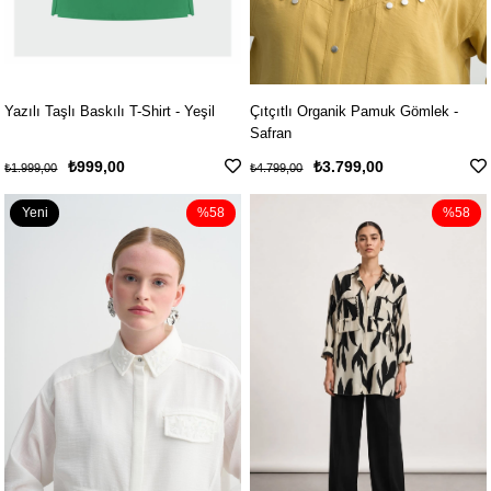
Yazılı Taşlı Baskılı T-Shirt - Yeşil
Çıtçıtlı Organik Pamuk Gömlek -
Safran
₺999,00
₺3.799,00
₺1.999,00
₺4.799,00
Yeni
%58
%58
Ürün