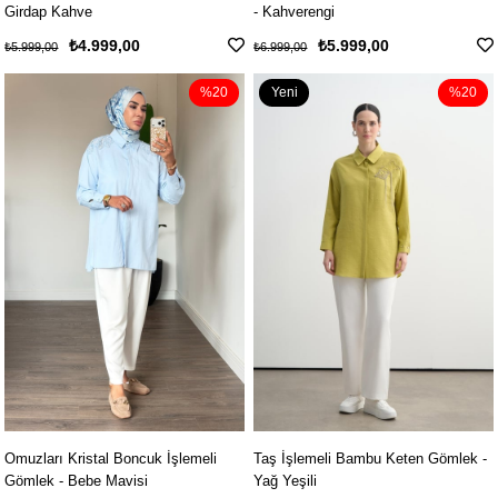
Girdap Kahve
- Kahverengi
₺4.999,00
₺5.999,00
₺5.999,00
₺6.999,00
%20
Yeni
%20
Ürün
Omuzları Kristal Boncuk İşlemeli
Taş İşlemeli Bambu Keten Gömlek -
Gömlek - Bebe Mavisi
Yağ Yeşili