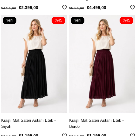
₺2.399,00
₺4.499,00
₺3.400,00
₺5.599,00
Yeni
%45
Yeni
%45
Ürün
Ürün
Kraşlı Mat Saten Astarlı Etek -
Kraşlı Mat Saten Astarlı Etek -
Siyah
Bordo
₺1.199,00
₺1.199,00