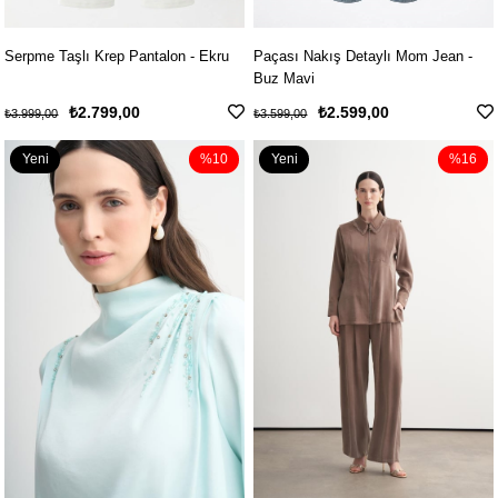
Serpme Taşlı Krep Pantalon - Ekru
Paçası Nakış Detaylı Mom Jean -
Buz Mavi
₺2.799,00
₺2.599,00
₺3.999,00
₺3.599,00
Yeni
%10
Yeni
%16
Ürün
Ürün