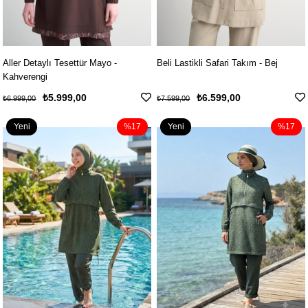
Aller Detaylı Tesettür Mayo -
Beli Lastikli Safari Takım - Bej
Kahverengi
₺5.999,00
₺6.599,00
₺6.999,00
₺7.599,00
Yeni
%17
Yeni
%17
Ürün
Ürün