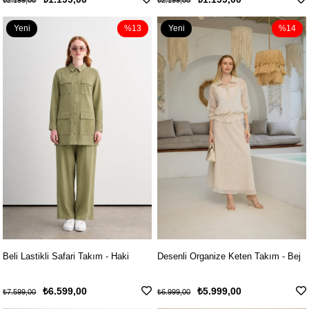
₺2.199,00
₺2.199,00
Yeni
%13
Yeni
%14
Ürün
Ürün
Beli Lastikli Safari Takım - Haki
Desenli Organize Keten Takım - Bej
₺6.599,00
₺5.999,00
₺7.599,00
₺6.999,00