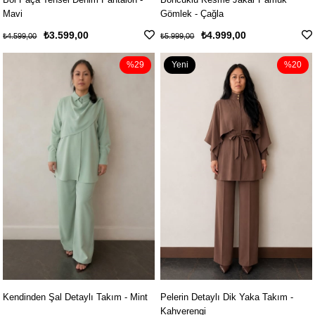
Mavi
Gömlek - Çağla
₺3.599,00
₺4.999,00
₺4.599,00
₺5.999,00
%29
Yeni
%20
Ürün
Kendinden Şal Detaylı Takım - Mint
Pelerin Detaylı Dik Yaka Takım -
Kahverengi