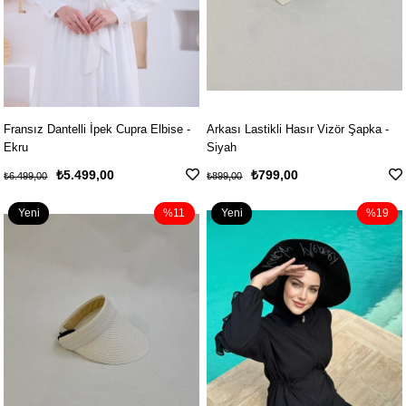
Fransız Dantelli İpek Cupra Elbise -
Arkası Lastikli Hasır Vizör Şapka -
Ekru
Siyah
₺5.499,00
₺799,00
₺6.499,00
₺899,00
Yeni
%11
Yeni
%19
Ürün
Ürün