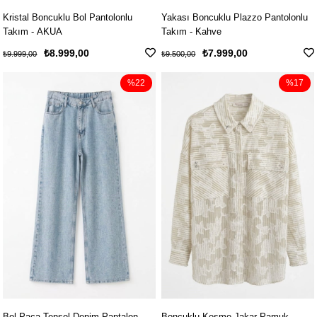
Kristal Boncuklu Bol Pantolonlu
Yakası Boncuklu Plazzo Pantolonlu
Takım - AKUA
Takım - Kahve
₺8.999,00
₺7.999,00
₺9.999,00
₺9.500,00
%22
%17
Bol Paça Tensel Denim Pantalon -
Boncuklu Kesme Jakar Pamuk