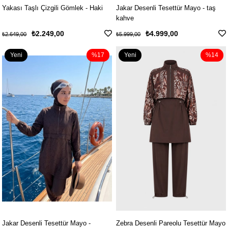
Yakası Taşlı Çizgili Gömlek - Haki
Jakar Desenli Tesettür Mayo - taş
kahve
₺2.249,00
₺4.999,00
₺2.649,00
₺5.999,00
Yeni
%17
Yeni
%14
Ürün
Ürün
Jakar Desenli Tesettür Mayo -
Zebra Desenli Pareolu Tesettür Mayo