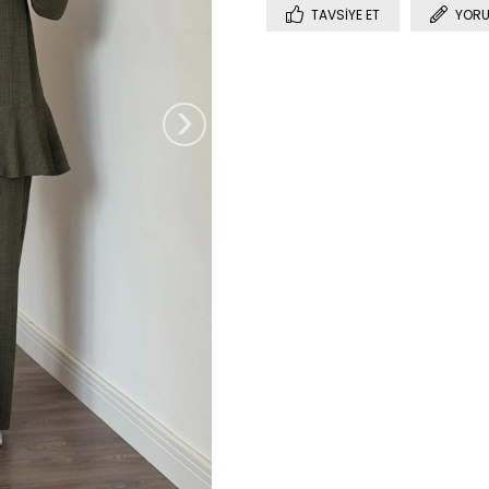
TAVSIYE ET
YORU
›