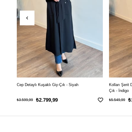
Cep Detaylı Kuşaklı Giy-Çık - Siyah
Kolları Şerit 
Çık - İndigo
₺2.799,99
₺
₺3.599,99
₺5.549,99