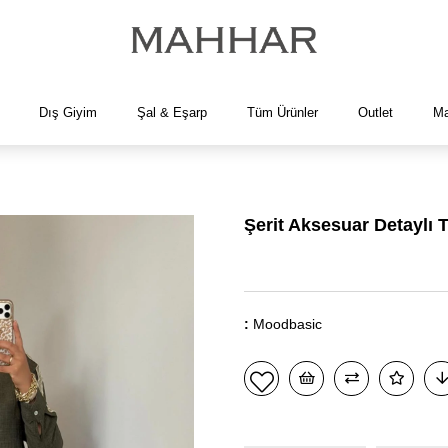
Dış Giyim
Şal & Eşarp
Tüm Ürünler
Outlet
Ma
Şerit Aksesuar Detaylı 
:
Moodbasic