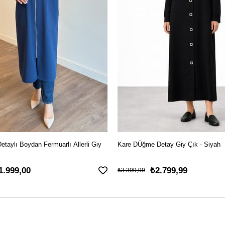
Detaylı Boydan Fermuarlı Allerli Giy
Kare DÜğme Detay Giy Çık - Siyah
1.999,00
₺2.799,99
₺3.399,99