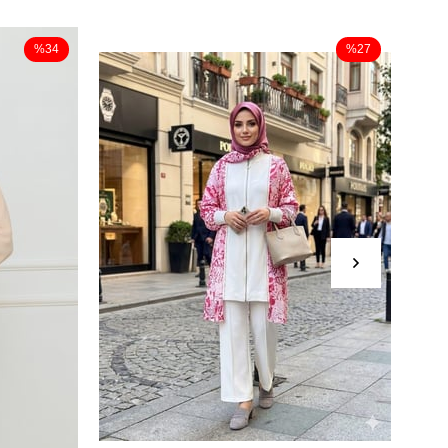
%34
%27