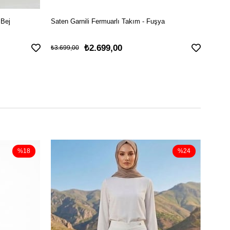
 Bej
Saten Garnili Fermuarlı Takım - Fuşya
Rüzgar
₺2.699,00
₺3.699,00
₺3.999
%18
%24