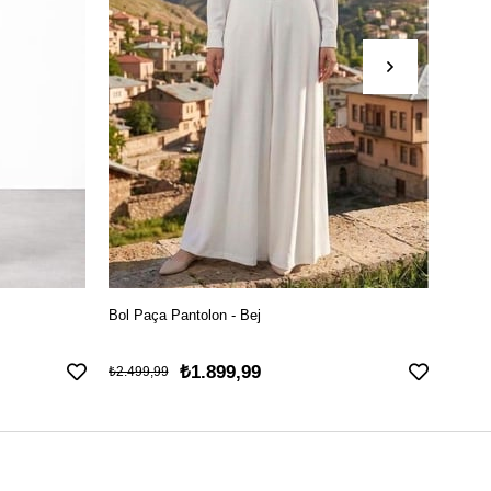
Bol Paça Pantolon - Bej
File D
₺1.899,99
₺2.499,99
₺3.699