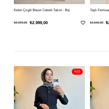
Keten Çizgili Blazer Ceketli Takım - Bej
Taşlı Fermuar
₺2.999,00
₺
₺6.999,00
₺3.649,00
%22