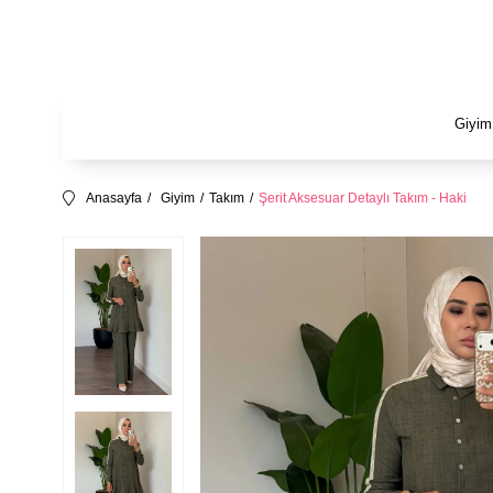
Giyim
Anasayfa
Giyim
Takım
Şerit Aksesuar Detaylı Takım - Haki