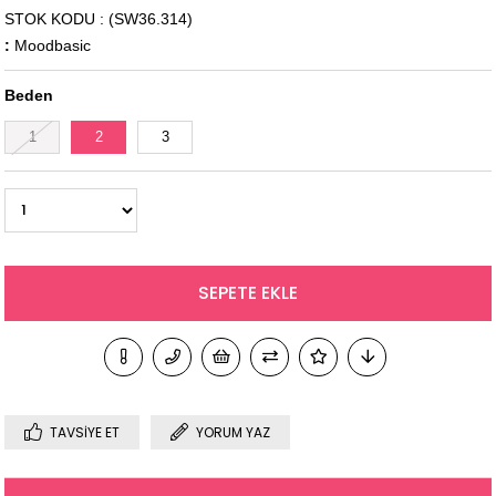
STOK KODU
(SW36.314)
:
Moodbasic
Beden
1
2
3
TAVSIYE ET
YORUM YAZ