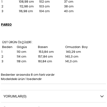
1
108,98 cm
102 cm
37 cm
2
112,98 cm
103 cm
38 cm
3
116,98 cm
104 cm
40 cm
PAREO
ÜST ÜRÜN ÖLÇÜLERİ :
Beden
Gögüs
Basen
Omuzdan Boy
1
110 cm
153,84 cm
140,29 cm
2
114 cm
157,84 cm
140,3 cm
3
118 cm
161,84 cm
141,3 cm
Bedenler arasında 8 cm fark vardır
Modeldeki ürün 1 bedendir
YORUMLAR
(0)