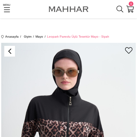
0
MENU
Anasayfa
Giyim
Mayo
Leoparlı Pareolu Üçlü Tesettür Mayo - Siyah