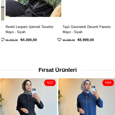
Renkli Leoparlı İşlemeli Tesettür
Taşlı Geometrik Desenli Pareolu
Mayo - Siyah
Mayo - Siyah
₺4.300,00
₺5.999,00
₺5.300,00
₺6.999,00
Fırsat Ürünleri
%22
%64