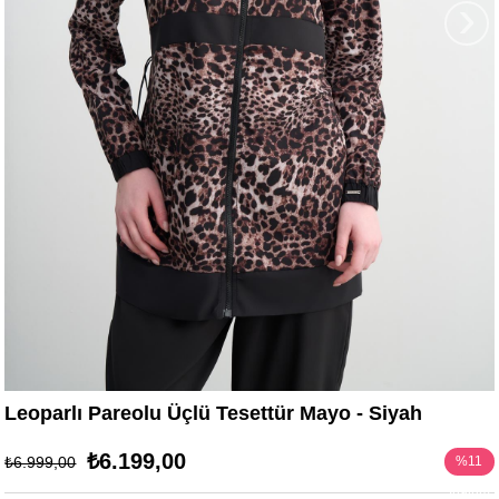
›
Leoparlı Pareolu Üçlü Tesettür Mayo - Siyah
₺6.199,00
₺6.999,00
%
11
İndirim