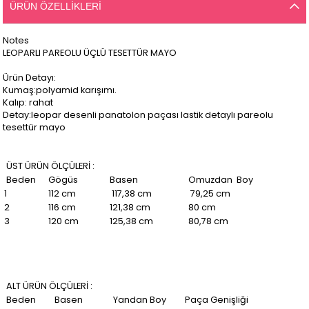
ÜRÜN ÖZELLIKLERI
Notes
LEOPARLI PAREOLU ÜÇLÜ TESETTÜR MAYO
Ürün Detayı:
Kumaş:polyamid karışımı.
Kalıp: rahat
Detay:leopar desenli panatolon paçası lastik detaylı pareolu
tesettür mayo
ÜST ÜRÜN ÖLÇÜLERİ :
Beden
Gögüs
Basen
Omuzdan Boy
1
112 cm
117,38 cm
79,25 cm
2
116 cm
121,38 cm
80 cm
3
120 cm
125,38 cm
80,78 cm
ALT ÜRÜN ÖLÇÜLERİ :
Beden
Basen
Yandan Boy
Paça Genişliği