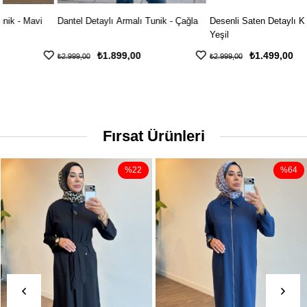
Dantel Detaylı Armalı Tunik - Çağla
Desenli Saten Detaylı Krep Tunik -
Yeşil
₺1.899,00
₺1.499,00
₺2.999,00
₺2.999,00
Fırsat Ürünleri
%22
%64