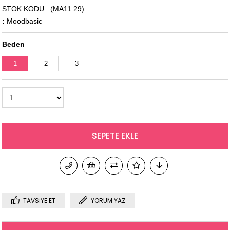
STOK KODU
(MA11.29)
:
Moodbasic
Beden
1
2
3
TAVSIYE ET
YORUM YAZ