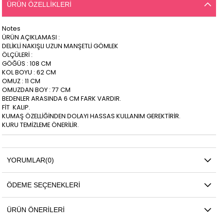
ÜRÜN ÖZELLIKLERI
Notes
ÜRÜN AÇIKLAMASI :
DELİKLİ NAKIŞLI UZUN MANŞETLİ GÖMLEK
ÖLÇÜLERİ :
GÖĞÜS : 108 CM
KOL BOYU : 62 CM
OMUZ : 11 CM
OMUZDAN BOY : 77 CM
BEDENLER ARASINDA 6 CM FARK VARDIR.
FİT KALIP.
KUMAŞ ÖZELLİĞİNDEN DOLAYI HASSAS KULLANIM GEREKTİRİR.
KURU TEMİZLEME ÖNERİLİR.
YORUMLAR
(0)
ÖDEME SEÇENEKLERI
ÜRÜN ÖNERILERI