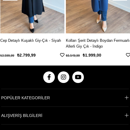
Cep Detaylı Kuşaklı Giy-Çık - Siyah
Kolları Şerit Detaylı Boydan Fermuarlı
Allerli Giy Çık - İndigo
₺2.799,99
₺1.999,00
₺3.599,99
₺5.549,99
POPÜLER KATEGORİLER
ALIŞVERİŞ BİLGİLERİ