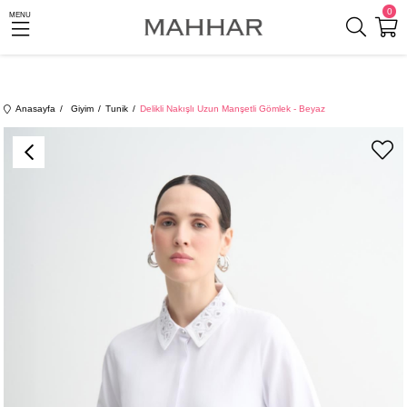
0
MENU
Anasayfa
Giyim
Tunik
Delikli Nakışlı Uzun Manşetli Gömlek - Beyaz