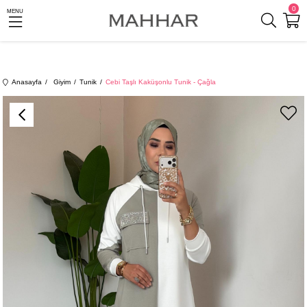
0
MENU
Anasayfa
Giyim
Tunik
Cebi Taşlı Kaküşonlu Tunik - Çağla