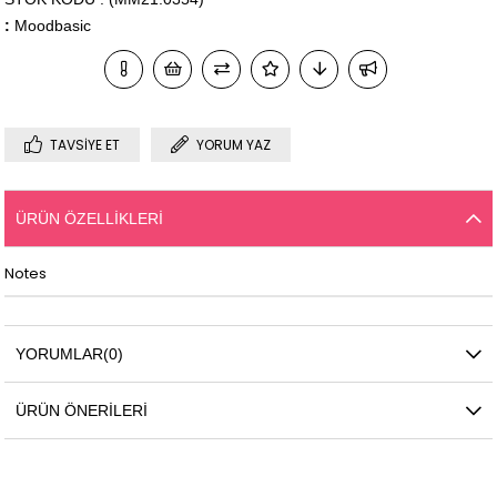
:
Moodbasic
TAVSIYE ET
YORUM YAZ
ÜRÜN ÖZELLIKLERI
Notes
YORUMLAR
(0)
ÜRÜN ÖNERILERI