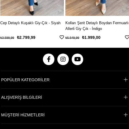
Cep Detaylı Kuşaklı Giy-Çık - Siyah
Kolları Şerit Detaylı Boydan Fermuarlı
Allerli Giy Çık - İndigo
₺2.799,99
₺1.999,00
₺3.599,99
₺5.549,99
POPÜLER KATEGORİLER
ALIŞVERİŞ BİLGİLERİ
MÜŞTERİ HİZMETLERİ