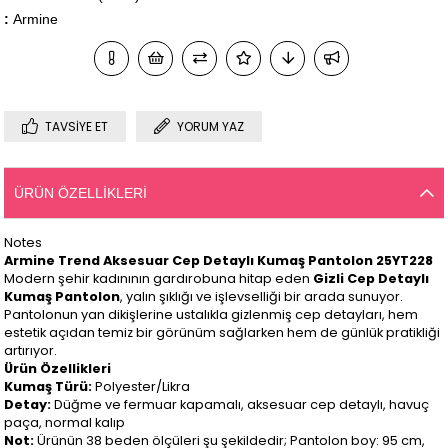
:
Armine
TAVSIYE ET
YORUM YAZ
ÜRÜN ÖZELLIKLERI
Notes
Armine Trend Aksesuar Cep Detaylı Kumaş Pantolon 25YT228
Modern şehir kadınının gardırobuna hitap eden
Gizli Cep Detaylı
Kumaş Pantolon
, yalın şıklığı ve işlevselliği bir arada sunuyor.
Pantolonun yan dikişlerine ustalıkla gizlenmiş cep detayları, hem
estetik açıdan temiz bir görünüm sağlarken hem de günlük pratikliği
artırıyor.
Ürün Özellikleri
Kumaş Türü:
Polyester/Likra
Detay:
Düğme ve fermuar kapamalı, aksesuar cep detaylı, havuç
paça, normal kalıp
Not:
Ürünün 38 beden ölçüleri şu şekildedir; Pantolon boy: 95 cm,