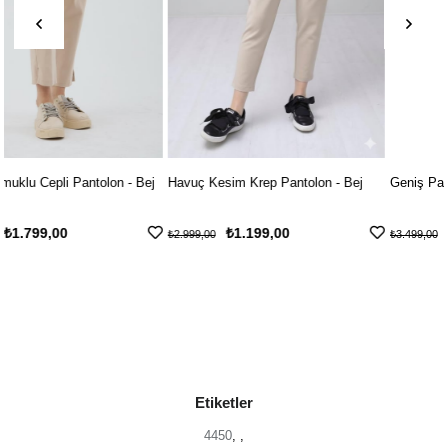
ej
Havuç Kesim Krep Pantolon - Bej
Geniş Paça Kot Pantolon - Bej
₺1.199,00
₺2.499,00
₺2.999,00
₺3.499,00
Etiketler
4450
,
,