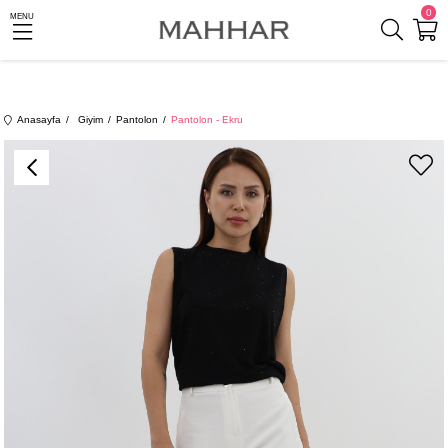
0
MENU
Anasayfa
Giyim
Pantolon
Pantolon - Ekru