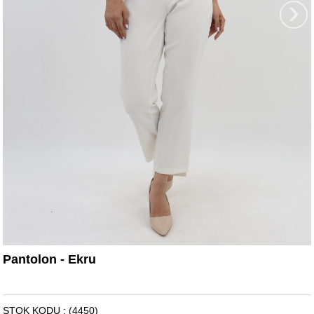
›
Pantolon - Ekru
STOK KODU
(4450)